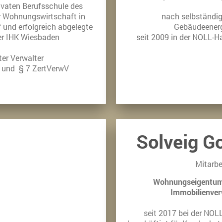
ivaten Berufsschule des
r Wohnungswirtschaft in
nach selbständige
 und erfolgreich abgelegte
Gebäudeenerg
er IHK Wiesbaden
seit 2009 in der NOLL-H
rter Verwalter
 und § 7 ZertVerwV
Solveig G
Mitarbe
Wohnungseigentums
Immobilienver
seit 2017 bei der NO