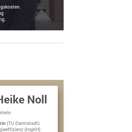
lproblematik.
wirtschaftungskosten.
d Investitionsplanung
ng.
Heike Noll
iterin
rin
(TU Darmstadt)
gieeffizienz (IngKH)