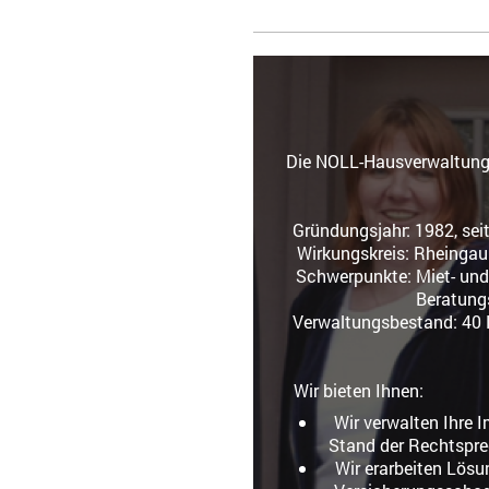
Die NOLL-Hausverwaltunge
Gründungsjah
Wirkungskreis
Schwerpunkte: Miet- un
Be
Verwaltu
Wir
Wir verwalten Ihre
Stan
Wir erarbeite