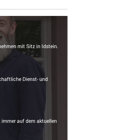
hmen mit Sitz in Idstein.
2. Generation
n und Umgebung
schaftliche Dienst- und
en.
nschaften
nen:
, immer auf dem aktuellen
chung.
g, Modernisierung,