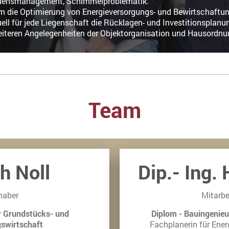
ungsschadensmanagement, Schimme
 um die Optimierung von Energieversorgungs- und Be
ndividuell für jede Liegenschaft die Rücklagen- un
iteren Angelegenheiten der Objektorganisation und Hausordnu
Team
ch Noll
Dip.- Ing. 
haber
Mitarbe
r Grundstücks- und
Diplom - Bauingenieu
swirtschaft
Fachplanerin für Ener