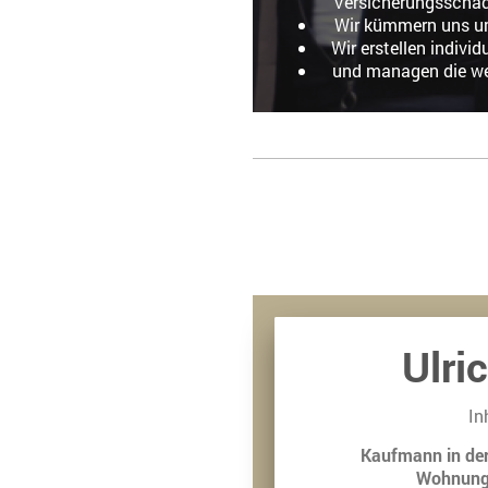
Versicher
Wir kümmern uns
Wir erstellen i
und managen die we
Ulri
In
Kaufmann in de
Wohnung