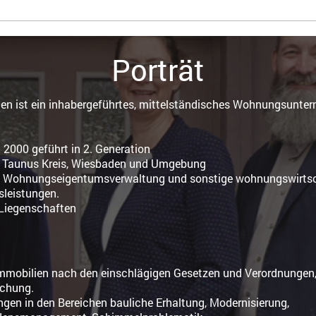
Porträt
n ist ein inhabergeführtes, mittelständisches Wohnungsunterne
r: 1982, seit 2000 geführt in 
: Rheingau Taunus Kreis, Wiesbade
d Wohnungseigentumsverwaltung und sonstige wohnungswirt
ratungsleistung
ngsbestand: 40 Liege
 bieten Ih
 Immobilien nach den einschlägigen Gesetzen und Verordnungen
d der Rechtspre
n Lösungen in den Bereichen bauliche Erhaltun